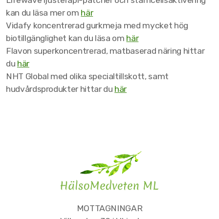
Lifewave ljusterapi-patcher och stamcellsaktivering
kan du läsa mer om
här
Vidafy koncentrerad gurkmeja med mycket hög
biotillgänglighet kan du läsa om
här
Flavon superkoncentrerad, matbaserad näring hittar
du
här
NHT Global med olika specialtillskott, samt
hudvårdsprodukter hittar du
här
Flor Essence
Lifewave ljusterapi
MOTTAGNINGAR
Vidafy gurkmeja