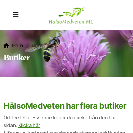
Hem
Butiker
Butiker
MSTR® Ärrvävnadsteknik
Bowenterapi
HälsoMedveten har flera butiker
Lifewave ljusterapi
Örtteet Flor Essence köper du direkt från den här
Biopatisk kinesiolgi
sidan.
Klicka här
Friskvårdskinesiologi