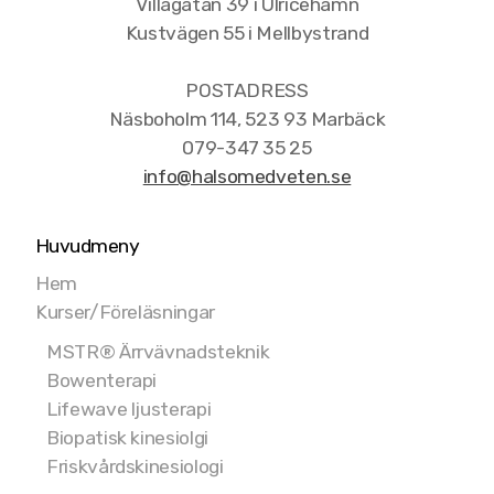
Villagatan 39 i Ulricehamn
Kustvägen 55 i Mellbystrand
Flavon
POSTADRESS
NHT Global
Näsboholm 114, 523 93 Marbäck
079-347 35 25
info@halsomedveten.se
Huvudmeny
Hem
Kurser/Föreläsningar
MSTR® Ärrvävnadsteknik
Bowenterapi
Lifewave ljusterapi
Biopatisk kinesiolgi
Friskvårdskinesiologi