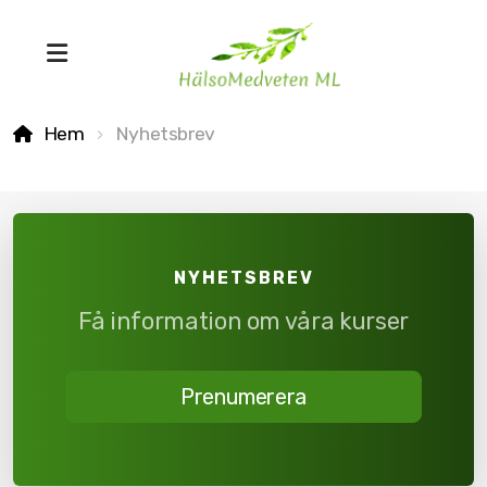
Hem
Nyhetsbrev
NYHETSBREV
MSTR® Ärrvävnadsteknik
Få information om våra kurser
Bowenterapi
Lifewave ljusterapi
Prenumerera
Biopatisk kinesiolgi
Friskvårdskinesiologi