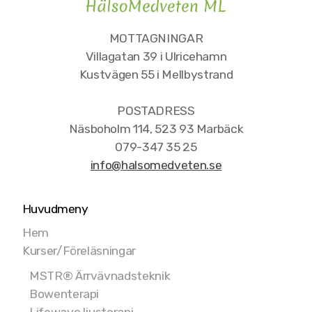
Flavon
MOTTAGNINGAR
Villagatan 39 i Ulricehamn
NHT Global
Kustvägen 55 i Mellbystrand
POSTADRESS
Näsboholm 114, 523 93 Marbäck
079-347 35 25
info@halsomedveten.se
Huvudmeny
Hem
Kurser/Föreläsningar
MSTR® Ärrvävnadsteknik
Bowenterapi