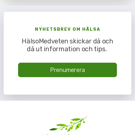
NYHETSBREV OM HÄLSA
HälsoMedveten skickar då och
då ut information och tips.
Prenumerera
Flor Essence
Lifewave ljusterapi
Vidafy gurkmeja