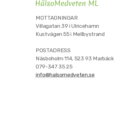
MOTTAGNINGAR
Villagatan 39 i Ulricehamn
Kustvägen 55 i Mellbystrand
POSTADRESS
Näsboholm 114, 523 93 Marbäck
079-347 35 25
info@halsomedveten.se