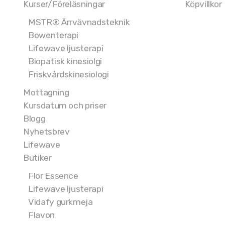
Kurser/Föreläsningar
Köpvillkor
MSTR® Ärrvävnadsteknik
Bowenterapi
Lifewave ljusterapi
Biopatisk kinesiolgi
Friskvårdskinesiologi
Mottagning
Kursdatum och priser
Blogg
Nyhetsbrev
Lifewave
Butiker
Flor Essence
Lifewave ljusterapi
Vidafy gurkmeja
Flavon