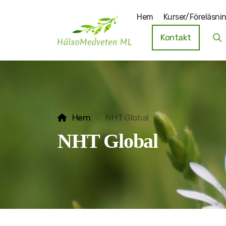
Hem
Kurser/Föreläsni
Kontakt
Hem
NHT Global
NHT Global