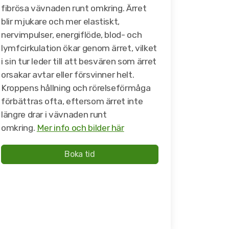
fibrösa vävnaden runt omkring. Ärret
blir mjukare och mer elastiskt,
nervimpulser, energiflöde, blod- och
lymfcirkulation ökar genom ärret, vilket
i sin tur leder till att besvären som ärret
orsakar avtar eller försvinner helt.
Kroppens hållning och rörelseförmåga
förbättras ofta, eftersom ärret inte
längre drar i vävnaden runt
omkring.
Mer info och bilder här
Boka tid