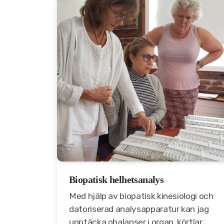
Biopatisk helhetsanalys
Med hjälp av biopatisk kinesiologi och
datoriserad analysapparatur kan jag
upptäcka obalanser i organ, körtlar,