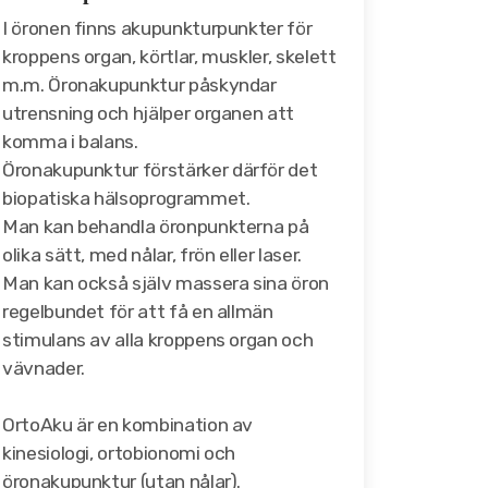
I öronen finns akupunkturpunkter för
kroppens organ, körtlar, muskler, skelett
m.m. Öronakupunktur påskyndar
utrensning och hjälper organen att
komma i balans.
Öronakupunktur
förstärker därför det
biopatiska hälsoprogrammet.
Man kan behandla öronpunkterna på
olika sätt, med nålar, frön eller laser.
Man kan också själv massera sina öron
regelbundet för att få en allmän
stimulans av alla kroppens organ och
vävnader.
OrtoAku är en kombination av
kinesiologi, ortobionomi och
öronakupunktur (utan nålar).