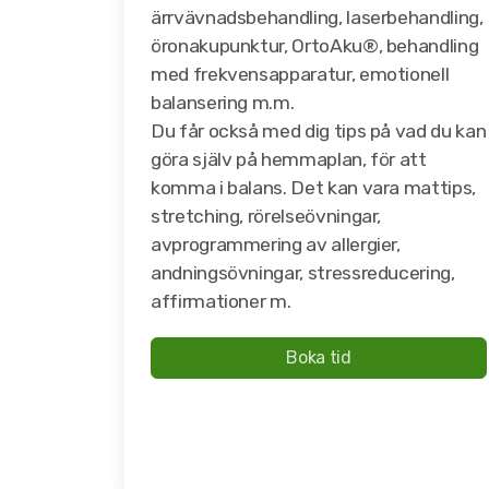
ärrvävnadsbehandling, laserbehandling,
öronakupunktur, OrtoAku®, behandling
med frekvensapparatur, emotionell
balansering m.m.
Du får också med dig tips på vad du kan
göra själv på hemmaplan, för att
komma i balans. Det kan vara mattips,
stretching, rörelseövningar,
avprogrammering av allergier,
andningsövningar, stressreducering,
affirmationer m.
Boka tid